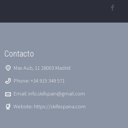
Contacto
Max Aub, 11 28003 Madrid
Phone: +34 915 349 571
Email:
info.skifspain@gmail.com
Website:
https://skifespana.com