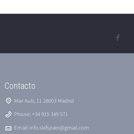
Contacto
Max Aub, 11 28003 Madrid
Phone: +34 915 349 571
Email:
info.skifspain@gmail.com