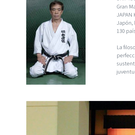
Gran Ma
JAPAN K
Japón, 
130 paí
La filo
perfecci
sustent
juventu