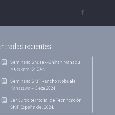
Entradas recientes
Seminario Shuseki-Shihan Manabu
Murakami 8º DAN
Seminario SKIF Kancho Nobuaki
Kanazawa – Cieza 2024
3er Curso territorial de Tecnificación
SKIF España del 2024.