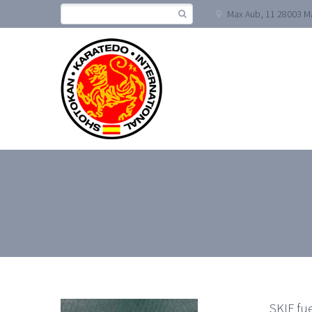
Max Aub, 11 28003 M
SKIF fu