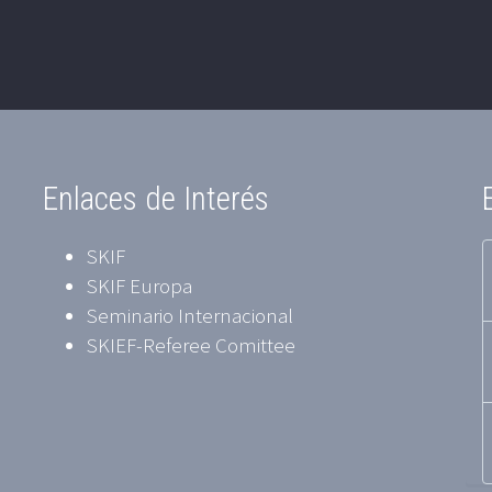
Enlaces de Interés
SKIF
SKIF Europa
Seminario Internacional
SKIEF-Referee Comittee