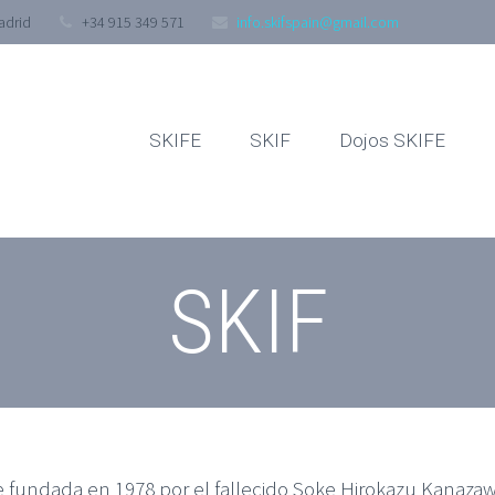
adrid
+34 915 349 571
info.skifspain@gmail.com
SKIFE
SKIF
Dojos SKIFE
SKIF
e fundada en 1978 por el fallecido Soke Hirokazu Kanaza