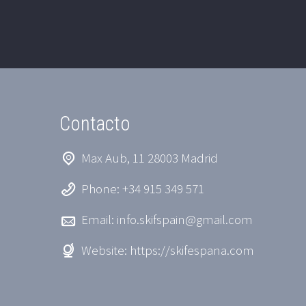
Contacto
Max Aub, 11 28003 Madrid
Phone: +34 915 349 571
Email:
info.skifspain@gmail.com
Website:
https://skifespana.com