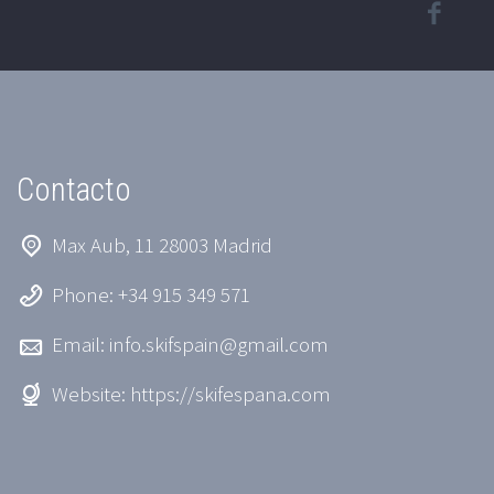
Contacto
Max Aub, 11 28003 Madrid
Phone: +34 915 349 571
Email:
info.skifspain@gmail.com
Website:
https://skifespana.com