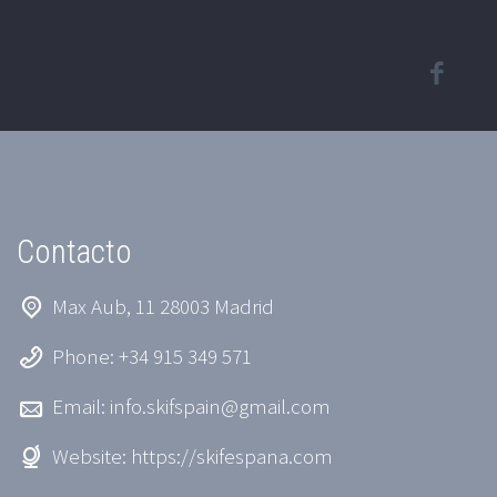
Contacto
Max Aub, 11 28003 Madrid
Phone: +34 915 349 571
Email:
info.skifspain@gmail.com
Website:
https://skifespana.com